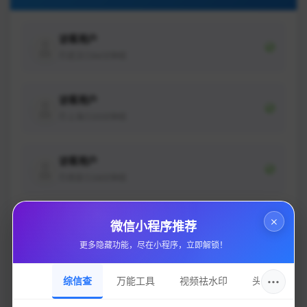
访客用户
武汉
94分钟前
访客用户
上海
35分钟前
访客用户
西安
38分钟前
×
访客用户
微信小程序推荐
杭州
16分钟前
更多隐藏功能，尽在小程序，立即解锁！
···
综信查
万能工具
视频祛水印
头像圈
访客用户
上海
100分钟前