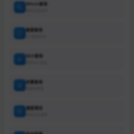
Whois查询
访客用户
域名信息查询
重庆
109分钟前
备案查询
ICP备案信息
SEO查询
综合SEO信息
权重查询
百度权重值
速度测试
网站访问速度
安全检测