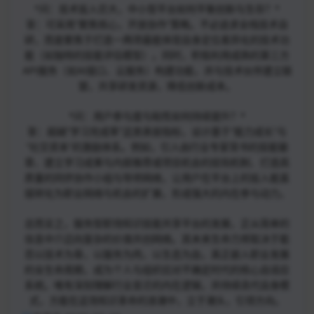
*问：技术投入巨大，中小型平台如何平衡创新与生存？*
答：可采用“聚焦核心，开放协作”策略。不必追求全栈技术自
研，而是聚焦于打造一两项最能体现自身定位差异化的技术功
能（如独特的技能评估模型）。同时，积极利用成熟的第三方
API服务（如AI接口、云服务）构建功能，并与技术伙伴建立联
盟，共享研发资源，降低创新成本。
*问：用户参与度与粘性如何持续提升？*
答：超越“学习完成率”这类表层指标，设计基于“能力成长”与
“社交资本”的激励体系。例如，引入由行业专家背书的技能徽
章、建立学习成果与内部推荐或项目机会的挂钩机制、打造高
质量的同侪协作小组与导师网络，让用户在平台上的投入能直
接转化为职业网络与机会的扩展，形成强大的内在参与动力。
总而言之，服务型职场知识技能共享平台的发展，正从简单的
信息中介迈向复杂的价值共创网络。其未来生命力将取决于能
否以技术为骨，以服务为肉，以生态为血，真正嵌入职业发展
的全生命周期，成为个人与组织应对不确定时代的核心自适应
系统。唯有深刻理解行业变迁的内在逻辑，并持续迭代自身模
式，方能在这场知识革命的浪潮中，立于潮头，引领方向。