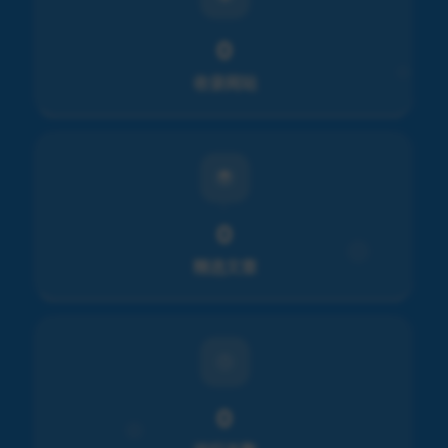
0
收录网站
0
精选文章
0