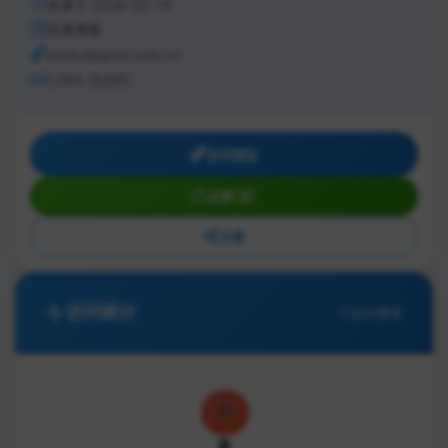
收录于 2026-05-19
资源博客
www.jobplus.com.cn
1,585 次访问
访问网站
点赞
0
分享
访问统计
实时更新
8