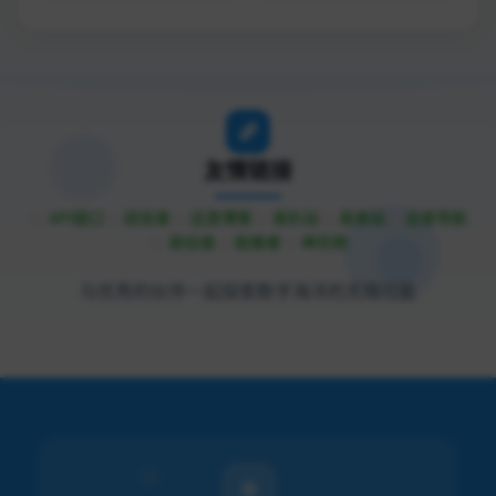
友情链接
API接口
综信查
远昔博客
易扒站
易查站
远昔导航
易估值
助推者
神农网
与优秀的伙伴一起探索数字海洋的无限可能