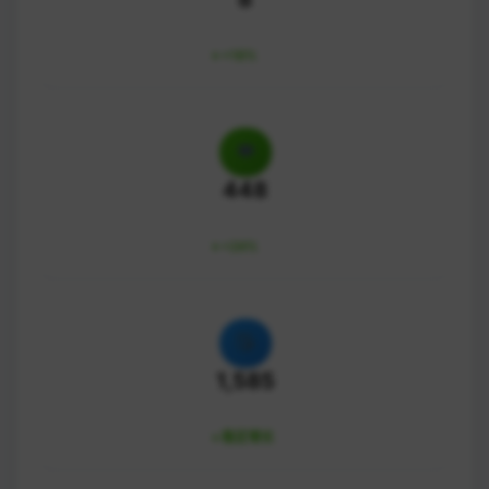
今日访问
+18%
448
本月访问
+24%
1,585
累计访问
稳定增长