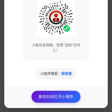
04
2024-08-13 00:41:01
1,858
qq说说赞在线自助下单 qq免费刷会员永久网站
05
2024-08-13 19:36:02
1,383
人脉信息神器，免费"透视"任何
人！
代刷qq代刷业务网：QQ代刷业务的新领域
06
2024-08-13 04:27:02
1,252
小程序搜索：
综信查
微信扫码打开小程序