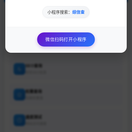
成都
19分钟前
小程序搜索：
综信查
Whois查询
访客用户
域名信息查询
西安
87分钟前
微信扫码打开小程序
备案查询
ICP备案信息
SEO查询
综合SEO信息
权重查询
百度权重值
速度测试
网站访问速度