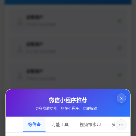
访客用户
北京
95分钟前
访客用户
上海
82分钟前
访客用户
南京
66分钟前
×
访客用户
微信小程序推荐
杭州
20分钟前
更多隐藏功能，尽在小程序，立即解锁！
···
综信查
万能工具
视频祛水印
头像圈
访客用户
杭州
53分钟前