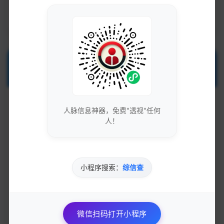
访客用户
武汉
97分钟前
站长工具
访客用户
武汉
112分钟前
Whois查询
人脉信息神器，免费"透视"任何
访客用户
域名信息查询
人！
重庆
34分钟前
备案查询
ICP备案信息
小程序搜索：
综信查
SEO查询
综合SEO信息
微信扫码打开小程序