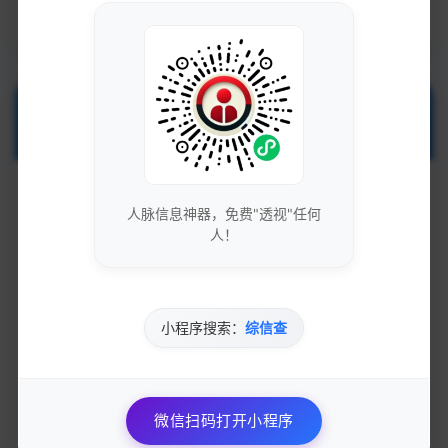
访客用户
西安
42分钟前
站长工具
访客用户
广州
49分钟前
Whois查询
人脉信息神器，免费"透视"任何
访客用户
域名信息查询
人！
南京
53分钟前
备案查询
ICP备案信息
小程序搜索：
综信查
SEO查询
综合SEO信息
微信扫码打开小程序