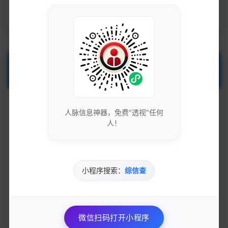
访客用户
南京
36分钟前
站长工具
访客用户
成都
33分钟前
Whois查询
人脉信息神器，免费"透视"任何
访客用户
域名信息查询
人！
深圳
77分钟前
备案查询
ICP备案信息
小程序搜索：
综信查
SEO查询
综合SEO信息
微信扫码打开小程序